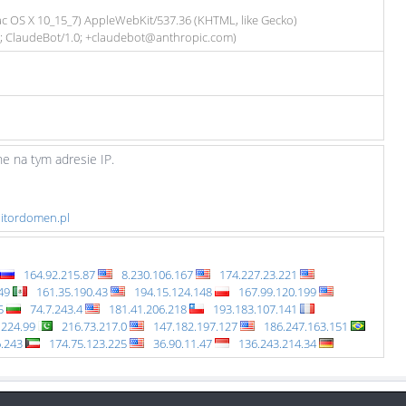
Mac OS X 10_15_7) AppleWebKit/537.36 (KHTML, like Gecko)
6; ClaudeBot/1.0; +claudebot@anthropic.com)
e na tym adresie IP.
nitordomen.pl
164.92.215.87
8.230.106.167
174.227.23.221
149
161.35.190.43
194.15.124.148
167.99.120.199
85
74.7.243.4
181.41.206.218
193.183.107.141
.224.99
216.73.217.0
147.182.197.127
186.247.163.151
6.243
174.75.123.225
36.90.11.47
136.243.214.34