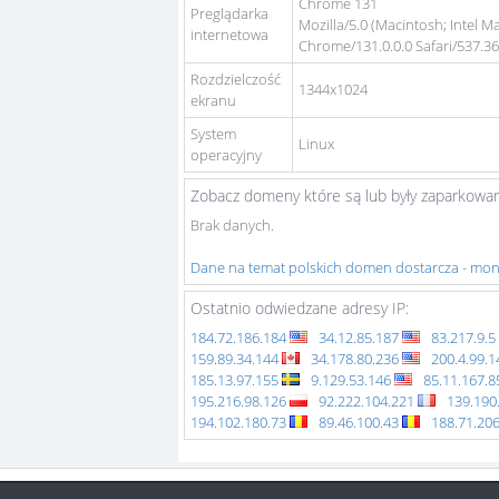
Chrome 131
Preglądarka
Mozilla/5.0 (Macintosh; Intel 
internetowa
Chrome/131.0.0.0 Safari/537.3
Rozdzielczość
1344x1024
ekranu
System
Linux
operacyjny
Zobacz domeny które są lub były zaparkowan
Brak danych.
Dane na temat polskich domen dostarcza - mo
Ostatnio odwiedzane adresy IP:
184.72.186.184
34.12.85.187
83.217.9.5
159.89.34.144
34.178.80.236
200.4.99.
185.13.97.155
9.129.53.146
85.11.167.
195.216.98.126
92.222.104.221
139.190
194.102.180.73
89.46.100.43
188.71.20