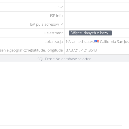
ISP
ISP Info
ISP pula adresów IP
Rejestrator
Lokalizacja
NA
United states
California San Jo
żenie geograficzne(latitude, longitude
37.3721, -121.8643
SQL Error: No database selected