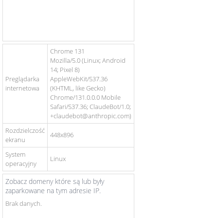
Chrome 131
Mozilla/5.0 (Linux; Android
14; Pixel 8)
Preglądarka
AppleWebKit/537.36
internetowa
(KHTML, like Gecko)
Chrome/131.0.0.0 Mobile
Safari/537.36; ClaudeBot/1.0;
+claudebot@anthropic.com)
Rozdzielczość
448x896
ekranu
System
Linux
operacyjny
Zobacz domeny które są lub były
zaparkowane na tym adresie IP.
Brak danych.