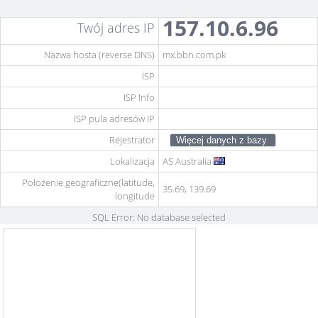
157.10.6.96
Twój adres IP
Nazwa hosta (reverse DNS)
mx.bbn.com.pk
ISP
ISP Info
ISP pula adresów IP
Rejestrator
Lokalizacja
AS
Australia
Położenie geograficzne(latitude,
35.69, 139.69
longitude
SQL Error: No database selected