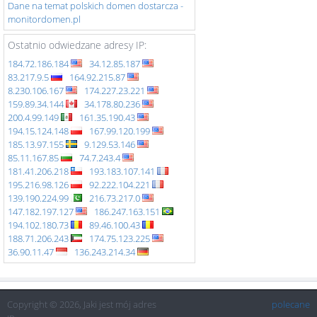
Dane na temat polskich domen dostarcza -
monitordomen.pl
Ostatnio odwiedzane adresy IP:
184.72.186.184
34.12.85.187
83.217.9.5
164.92.215.87
8.230.106.167
174.227.23.221
159.89.34.144
34.178.80.236
200.4.99.149
161.35.190.43
194.15.124.148
167.99.120.199
185.13.97.155
9.129.53.146
85.11.167.85
74.7.243.4
181.41.206.218
193.183.107.141
195.216.98.126
92.222.104.221
139.190.224.99
216.73.217.0
147.182.197.127
186.247.163.151
194.102.180.73
89.46.100.43
188.71.206.243
174.75.123.225
36.90.11.47
136.243.214.34
Copyright © 2026, Jaki jest mój adres
polecane