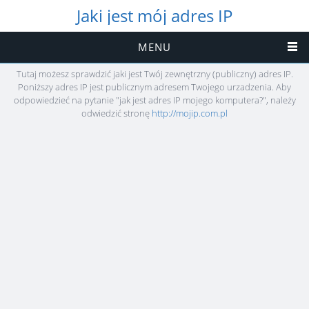
Jaki jest mój adres IP
MENU
Tutaj możesz sprawdzić jaki jest Twój zewnętrzny (publiczny) adres IP.
Poniższy adres IP jest publicznym adresem Twojego urzadzenia. Aby
odpowiedzieć na pytanie "jak jest adres IP mojego komputera?", należy
odwiedzić stronę
http://mojip.com.pl