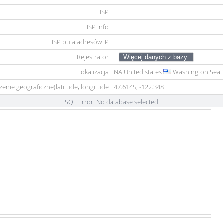
ISP
ISP Info
ISP pula adresów IP
Rejestrator
Lokalizacja
NA
United states
Washington Seatt
żenie geograficzne(latitude, longitude
47.6145, -122.348
SQL Error: No database selected