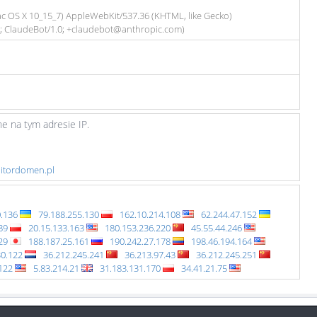
Mac OS X 10_15_7) AppleWebKit/537.36 (KHTML, like Gecko)
6; ClaudeBot/1.0; +claudebot@anthropic.com)
e na tym adresie IP.
nitordomen.pl
0.136
79.188.255.130
162.10.214.108
62.244.47.152
.89
20.15.133.163
180.153.236.220
45.55.44.246
229
188.187.25.161
190.242.27.178
198.46.194.164
30.122
36.212.245.241
36.213.97.43
36.212.245.251
.122
5.83.214.21
31.183.131.170
34.41.21.75