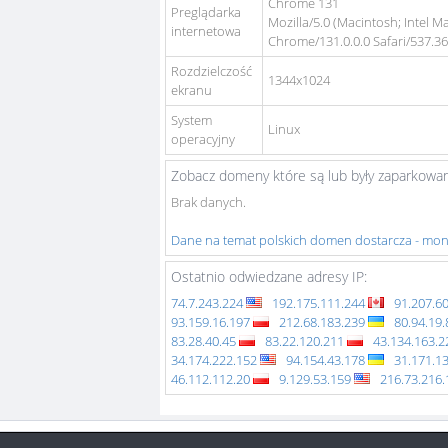
Chrome 131
Preglądarka
Mozilla/5.0 (Macintosh; Intel 
internetowa
Chrome/131.0.0.0 Safari/537.3
Rozdzielczość
1344x1024
ekranu
System
Linux
operacyjny
Zobacz domeny które są lub były zaparkowan
Brak danych.
Dane na temat polskich domen dostarcza - mo
Ostatnio odwiedzane adresy IP:
74.7.243.224
192.175.111.244
91.207.6
93.159.16.197
212.68.183.239
80.94.19
83.28.40.45
83.22.120.211
43.134.163.
34.174.222.152
94.154.43.178
31.171.1
46.112.112.20
9.129.53.159
216.73.216