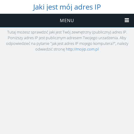
Jaki jest mój adres IP
MENU
Tutaj możesz sprawdzić jaki jest Twój zewnętrzny (publiczny) adres IP.
Poniższy adres IP jest publicznym adresem Twojego urzadzenia. Aby
odpowiedzieć na pytanie "jak jest adres IP mojego komputera?", należy
odwiedzić stronę
http://mojip.com.pl