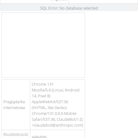
SQL Error: No database selected
Chrome 131
Mozilla/5.0 (Linux; Android
14; Pixel 8)
Preglądarka
AppleWebKit/537.36
internetowa
(KHTML, like Gecko)
Chrome/131.0.0.0 Mobile
Safari/537.36; ClaudeBot/1.0;
+claudebot@anthropic.com)
Rozdzielczość
448x896