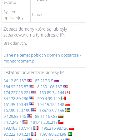
ekranu
System
Linux
operacyjny
Zobacz domeny które są lub były
zaparkowane na tym adresie IP.
Brak danych.
Dane na temat polskich domen dostarcza -
monitordomen.pl
Ostatnio odwiedzane adresy IP:
34.12.85.187
83.217.9.5
164.92.215.87
8.230.106.167
174.227.23.221
159.89.34.144
34.178.80.236
200.4.99.149
161.35.190.43
194.15.124.148
167.99.120.199
185.13.97.155
9.129.53.146
85.11.167.85
74.7.243.4
181.41.206.218
193.183.107.141
195.216.98.126
92.222.104.221
139.190.224.99