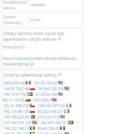
Rozdzielczość
448x896
ekranu
System
Linux
operacyjny
Zobacz domeny które są lub były
zaparkowane na tym adresie IP.
Brak danych.
Dane na temat polskich domen dostarcza -
monitordomen.pl
Ostatnio odwiedzane adresy IP:
200.4.99.149
161.35.190.43
194.15.124.148
167.99.120.199
185.13.97.155
9.129.53.146
85.11.167.85
74.7.243.4
181.41.206.218
193.183.107.141
195.216.98.126
92.222.104.221
139.190.224.99
216.73.217.0
147.182.197.127
186.247.163.151
194.102.180.73
89.46.100.43