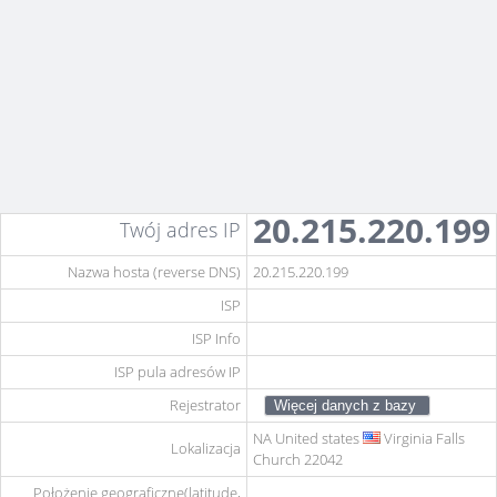
20.215.220.199
Twój adres IP
Nazwa hosta (reverse DNS)
20.215.220.199
ISP
ISP Info
ISP pula adresów IP
Rejestrator
NA
United states
Virginia Falls
Lokalizacja
Church 22042
Położenie geograficzne(latitude,