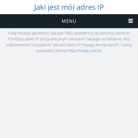
Jaki jest mój adres IP
MENU
Tutaj możesz sprawdzić jaki jest Twój zewnętrzny (publiczny) adres IP.
Poniższy adres IP jest publicznym adresem Twojego urzadzenia. Aby
odpowiedzieć na pytanie "jak jest adres IP mojego komputera?", należy
odwiedzić stronę
http://mojip.com.pl