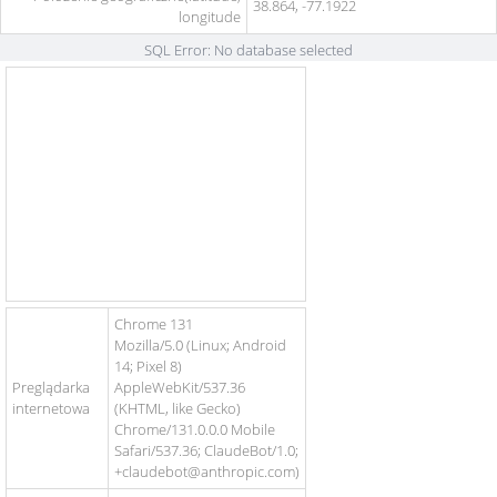
38.864, -77.1922
longitude
SQL Error: No database selected
Chrome 131
Mozilla/5.0 (Linux; Android
14; Pixel 8)
Preglądarka
AppleWebKit/537.36
internetowa
(KHTML, like Gecko)
Chrome/131.0.0.0 Mobile
Safari/537.36; ClaudeBot/1.0;
+claudebot@anthropic.com)