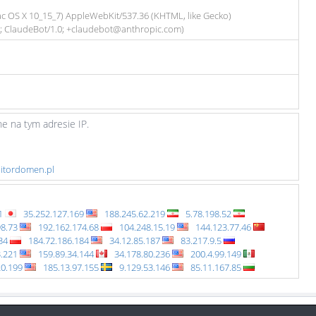
Mac OS X 10_15_7) AppleWebKit/537.36 (KHTML, like Gecko)
6; ClaudeBot/1.0; +claudebot@anthropic.com)
e na tym adresie IP.
nitordomen.pl
11
35.252.127.169
188.245.62.219
5.78.198.52
98.73
192.162.174.68
104.248.15.19
144.123.77.46
.34
184.72.186.184
34.12.85.187
83.217.9.5
3.221
159.89.34.144
34.178.80.236
200.4.99.149
20.199
185.13.97.155
9.129.53.146
85.11.167.85