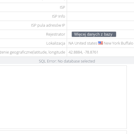
ISP
ISP Info
ISP pula adresów IP
Rejestrator
Lokalizacja
NA
United states
New York Buffalo
żenie geograficzne(latitude, longitude
42.8884, -78.8761
SQL Error: No database selected