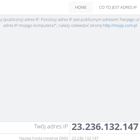
HOME
CO TO JEST ADRES IP
ny (publiczny) adres IP. Poniższy adres IP jest publicznym adresem Twojego ur
adres IP mojego komputera?", należy odwiedzić stronę
http://mojip.com.pl
23.236.132.147
Twój adres IP
Nazwa hosta (reverse DNS)
23.236.132.147