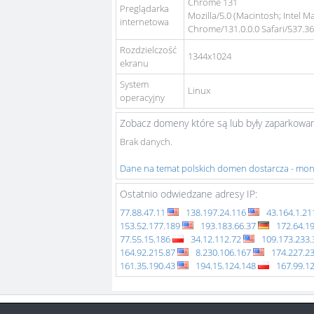
Chrome 131
Preglądarka
Mozilla/5.0 (Macintosh; Intel 
internetowa
Chrome/131.0.0.0 Safari/537.3
Rozdzielczość
1344x1024
ekranu
System
Linux
operacyjny
Zobacz domeny które są lub były zaparkowan
Brak danych.
Dane na temat polskich domen dostarcza - mo
Ostatnio odwiedzane adresy IP:
77.88.47.11
138.197.24.116
43.164.1.2
153.52.177.189
193.183.66.37
172.64.1
77.55.15.186
34.12.112.72
109.173.233
164.92.215.87
8.230.106.167
174.227.2
161.35.190.43
194.15.124.148
167.99.1