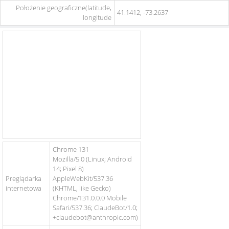
Położenie geograficzne(latitude,
41.1412, -73.2637
longitude
Chrome 131
Mozilla/5.0 (Linux; Android
14; Pixel 8)
Preglądarka
AppleWebKit/537.36
internetowa
(KHTML, like Gecko)
Chrome/131.0.0.0 Mobile
Safari/537.36; ClaudeBot/1.0;
+claudebot@anthropic.com)