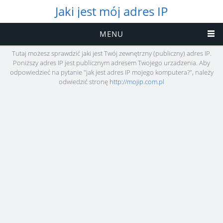
Jaki jest mój adres IP
MENU
Tutaj możesz sprawdzić jaki jest Twój zewnętrzny (publiczny) adres IP.
Poniższy adres IP jest publicznym adresem Twojego urzadzenia. Aby
odpowiedzieć na pytanie "jak jest adres IP mojego komputera?", należy
odwiedzić stronę
http://mojip.com.pl