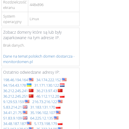
Rozdzielczość
448x896
ekranu
System
Linux
operacyjny
Zobacz domeny które są lub były
zaparkowane na tym adresie IP.
Brak danych.
Dane na temat polskich domen dostarcza -
monitordomen.pl
Ostatnio odwiedzane adresy IP:
198.46.194.164
34.174.222.152
94.154.43.178
31.171.130.122
36.212.245.241
36.213.97.43
36.212.245.251
46.112.112.20
9.129.53.159
216.73.216.122
5.83.214.21
31.183.131.170
34.41.21.75
35.196.102.107
51.83.9.109
64.225.12.135
34.48.187.187
5.173.198.179