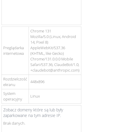
Chrome 131
Mozilla/5.0 (Linux; Android
14; Pixel 8)
Preglądarka
AppleWebKit/537.36
internetowa
(KHTML, like Gecko)
Chrome/131.0.0.0 Mobile
Safari/537.36; ClaudeBot/1.0;
+claudebot@anthropic.com)
Rozdzielczość
448x896
ekranu
System
Linux
operacyjny
Zobacz domeny które są lub były
zaparkowane na tym adresie IP.
Brak danych.