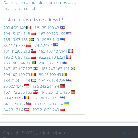
Dane na temat polskich domen dostarcza -
monitordomen.pl
Ostatnio odwiedzane adresy IP:
200.4.99.149
161.35.190.43
194.15.124.148
167.99.120.199
185.13.97.155
9.129.53.146
85.11.167.85
74.7.243.4
181.41.206.218
193.183.107.141
195.216.98.126
92.222.104.221
139.190.224.99
216.73.217.0
147.182.197.127
186.247.163.151
194.102.180.73
89.46.100.43
188.71.206.243
174.75.123.225
36.90.11.47
136.243.214.34
167.172.255.155
148.251.213.126
80.97.41.52
35.229.125.141
34.75.71.167
193.193.208.154
34.23.131.4
195.210.25.249
Copyright © 2026, Jaki jest mój adres
polecane