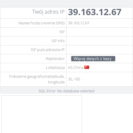
39.163.12.67
Twój adres IP
Nazwa hosta (reverse DNS)
39.163.12.67
ISP
ISP Info
ISP pula adresów IP
Rejestrator
Lokalizacja
AS
China
Położenie geograficzne(latitude,
35, 105
longitude
SQL Error: No database selected