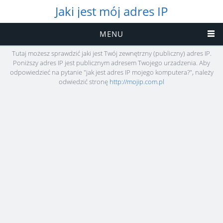
Jaki jest mój adres IP
MENU
Tutaj możesz sprawdzić jaki jest Twój zewnętrzny (publiczny) adres IP.
Poniższy adres IP jest publicznym adresem Twojego urzadzenia. Aby
odpowiedzieć na pytanie "jak jest adres IP mojego komputera?", należy
odwiedzić stronę
http://mojip.com.pl