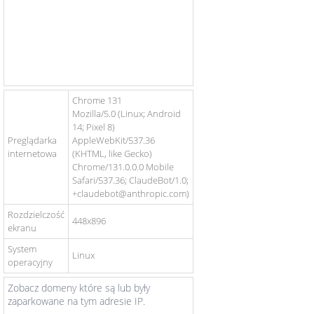
Chrome 131
Mozilla/5.0 (Linux; Android
14; Pixel 8)
Preglądarka
AppleWebKit/537.36
internetowa
(KHTML, like Gecko)
Chrome/131.0.0.0 Mobile
Safari/537.36; ClaudeBot/1.0;
+claudebot@anthropic.com)
Rozdzielczość
448x896
ekranu
System
Linux
operacyjny
Zobacz domeny które są lub były
zaparkowane na tym adresie IP.