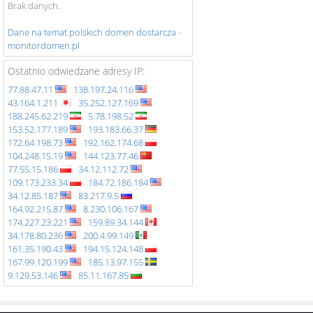
Brak danych.
Dane na temat polskich domen dostarcza -
monitordomen.pl
Ostatnio odwiedzane adresy IP:
77.88.47.11
138.197.24.116
43.164.1.211
35.252.127.169
188.245.62.219
5.78.198.52
153.52.177.189
193.183.66.37
172.64.198.73
192.162.174.68
104.248.15.19
144.123.77.46
77.55.15.186
34.12.112.72
109.173.233.34
184.72.186.184
34.12.85.187
83.217.9.5
164.92.215.87
8.230.106.167
174.227.23.221
159.89.34.144
34.178.80.236
200.4.99.149
161.35.190.43
194.15.124.148
167.99.120.199
185.13.97.155
9.129.53.146
85.11.167.85