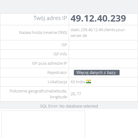
49.12.40.239
Twój adres IP
static.239.40.12.49.clients.your-
Nazwa hosta (reverse DNS)
server.de
ISP
ISP Info
ISP pula adresów IP
Rejestrator
Lokalizacja
AS
India
Położenie geograficzne(latitude,
20, 77
longitude
SQL Error: No database selected