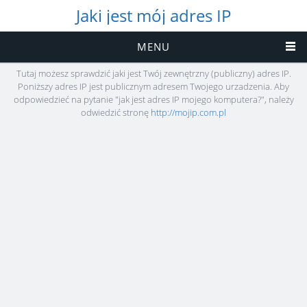
Jaki jest mój adres IP
MENU
Tutaj możesz sprawdzić jaki jest Twój zewnętrzny (publiczny) adres IP.
Poniższy adres IP jest publicznym adresem Twojego urzadzenia. Aby
odpowiedzieć na pytanie "jak jest adres IP mojego komputera?", należy
odwiedzić stronę
http://mojip.com.pl