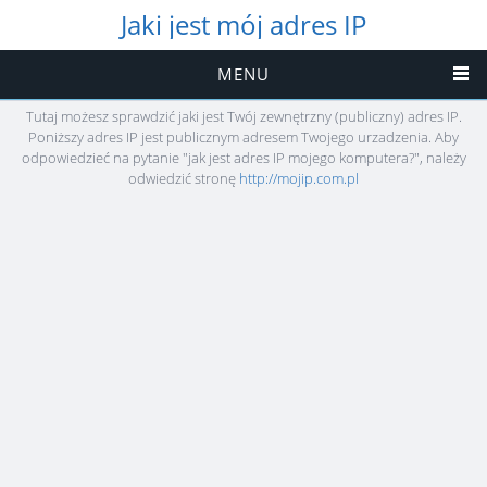
Jaki jest mój adres IP
MENU
Tutaj możesz sprawdzić jaki jest Twój zewnętrzny (publiczny) adres IP.
Poniższy adres IP jest publicznym adresem Twojego urzadzenia. Aby
odpowiedzieć na pytanie "jak jest adres IP mojego komputera?", należy
odwiedzić stronę
http://mojip.com.pl