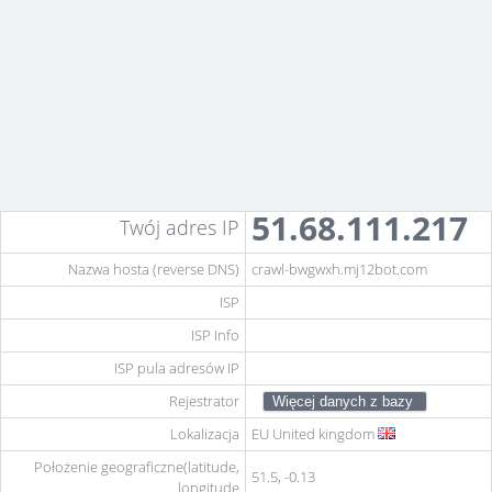
51.68.111.217
Twój adres IP
Nazwa hosta (reverse DNS)
crawl-bwgwxh.mj12bot.com
ISP
ISP Info
ISP pula adresów IP
Rejestrator
Lokalizacja
EU
United kingdom
Położenie geograficzne(latitude,
51.5, -0.13
longitude