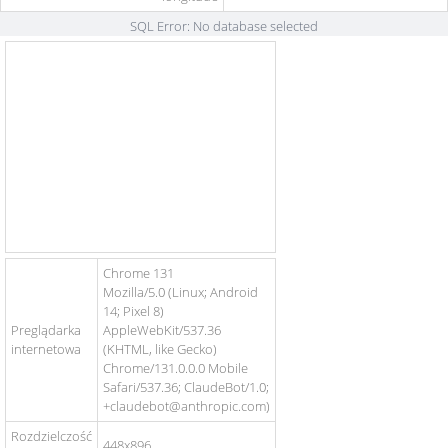
SQL Error: No database selected
Chrome 131
Mozilla/5.0 (Linux; Android
14; Pixel 8)
Preglądarka
AppleWebKit/537.36
internetowa
(KHTML, like Gecko)
Chrome/131.0.0.0 Mobile
Safari/537.36; ClaudeBot/1.0;
+claudebot@anthropic.com)
Rozdzielczość
448x896