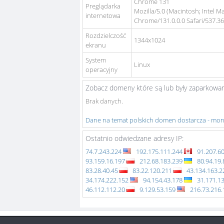
Chrome 131
Preglądarka
Mozilla/5.0 (Macintosh; Intel 
internetowa
Chrome/131.0.0.0 Safari/537.3
Rozdzielczość
1344x1024
ekranu
System
Linux
operacyjny
Zobacz domeny które są lub były zaparkowan
Brak danych.
Dane na temat polskich domen dostarcza - mo
Ostatnio odwiedzane adresy IP:
74.7.243.224
192.175.111.244
91.207.6
93.159.16.197
212.68.183.239
80.94.19
83.28.40.45
83.22.120.211
43.134.163.
34.174.222.152
94.154.43.178
31.171.1
46.112.112.20
9.129.53.159
216.73.216