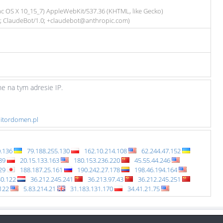
Mac OS X 10_15_7) AppleWebKit/537.36 (KHTML, like Gecko)
6; ClaudeBot/1.0; +claudebot@anthropic.com)
e na tym adresie IP.
nitordomen.pl
0.136
79.188.255.130
162.10.214.108
62.244.47.152
.89
20.15.133.163
180.153.236.220
45.55.44.246
229
188.187.25.161
190.242.27.178
198.46.194.164
30.122
36.212.245.241
36.213.97.43
36.212.245.251
.122
5.83.214.21
31.183.131.170
34.41.21.75