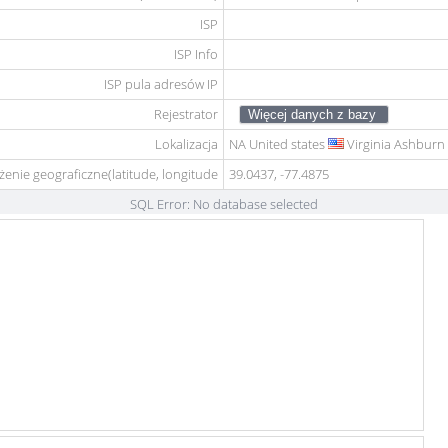
ISP
ISP Info
ISP pula adresów IP
Rejestrator
Lokalizacja
NA
United states
Virginia Ashburn
żenie geograficzne(latitude, longitude
39.0437, -77.4875
SQL Error: No database selected