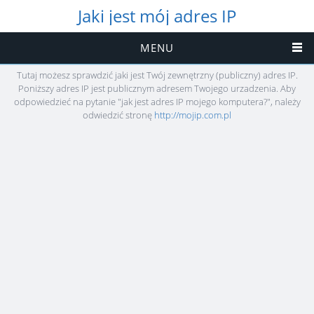
Jaki jest mój adres IP
MENU
Tutaj możesz sprawdzić jaki jest Twój zewnętrzny (publiczny) adres IP.
Poniższy adres IP jest publicznym adresem Twojego urzadzenia. Aby
odpowiedzieć na pytanie "jak jest adres IP mojego komputera?", należy
odwiedzić stronę
http://mojip.com.pl