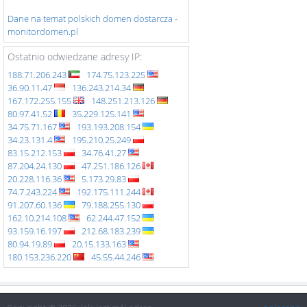
Dane na temat polskich domen dostarcza -
monitordomen.pl
Ostatnio odwiedzane adresy IP:
188.71.206.243
174.75.123.225
36.90.11.47
136.243.214.34
167.172.255.155
148.251.213.126
80.97.41.52
35.229.125.141
34.75.71.167
193.193.208.154
34.23.131.4
195.210.25.249
83.15.212.153
34.76.41.27
87.204.24.130
47.251.186.126
20.228.116.36
5.173.29.83
74.7.243.224
192.175.111.244
91.207.60.136
79.188.255.130
162.10.214.108
62.244.47.152
93.159.16.197
212.68.183.239
80.94.19.89
20.15.133.163
180.153.236.220
45.55.44.246