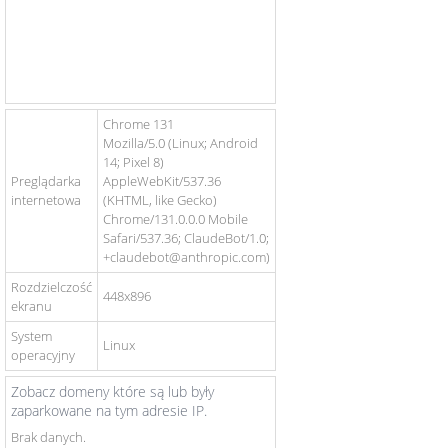
Chrome 131
Mozilla/5.0 (Linux; Android
14; Pixel 8)
Preglądarka
AppleWebKit/537.36
internetowa
(KHTML, like Gecko)
Chrome/131.0.0.0 Mobile
Safari/537.36; ClaudeBot/1.0;
+claudebot@anthropic.com)
Rozdzielczość
448x896
ekranu
System
Linux
operacyjny
Zobacz domeny które są lub były
zaparkowane na tym adresie IP.
Brak danych.