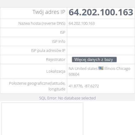
64.202.100.163
Twój adres IP
Nazwa hosta (reverse DNS)
64.202.100.163
ISP
ISP Info
ISP pula adresów IP
Rejestrator
NA
United states
Illinois Chicago
Lokalizacja
60604
Położenie geograficzne(latitude,
41.8776, -87.6272
longitude
SQL Error: No database selected