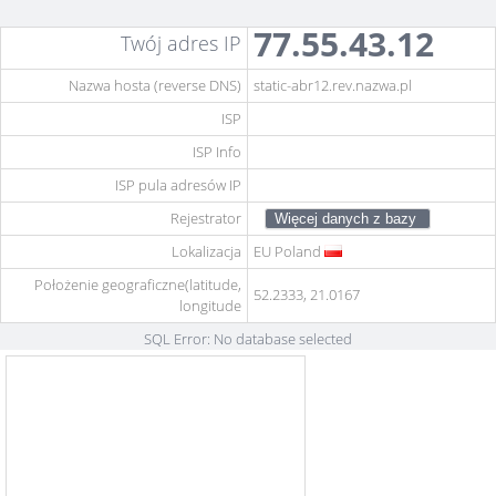
77.55.43.12
Twój adres IP
Nazwa hosta (reverse DNS)
static-abr12.rev.nazwa.pl
ISP
ISP Info
ISP pula adresów IP
Rejestrator
Lokalizacja
EU
Poland
Położenie geograficzne(latitude,
52.2333, 21.0167
longitude
SQL Error: No database selected