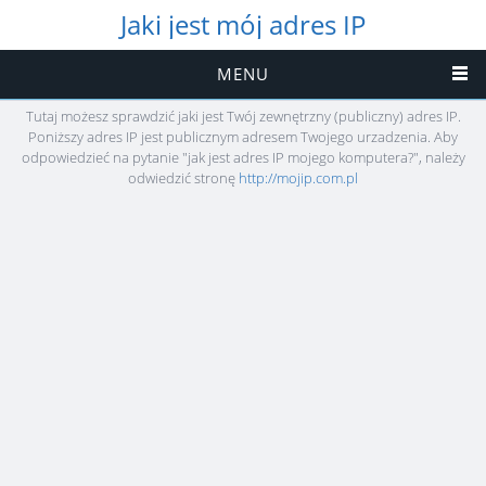
Jaki jest mój adres IP
MENU
Tutaj możesz sprawdzić jaki jest Twój zewnętrzny (publiczny) adres IP.
Poniższy adres IP jest publicznym adresem Twojego urzadzenia. Aby
odpowiedzieć na pytanie "jak jest adres IP mojego komputera?", należy
odwiedzić stronę
http://mojip.com.pl