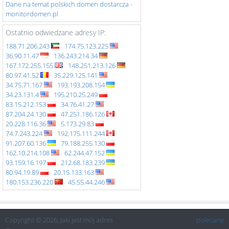
Dane na temat polskich domen dostarcza -
monitordomen.pl
Ostatnio odwiedzane adresy IP:
188.71.206.243
174.75.123.225
36.90.11.47
136.243.214.34
167.172.255.155
148.251.213.126
80.97.41.52
35.229.125.141
34.75.71.167
193.193.208.154
34.23.131.4
195.210.25.249
83.15.212.153
34.76.41.27
87.204.24.130
47.251.186.126
20.228.116.36
5.173.29.83
74.7.243.224
192.175.111.244
91.207.60.136
79.188.255.130
162.10.214.108
62.244.47.152
93.159.16.197
212.68.183.239
80.94.19.89
20.15.133.163
180.153.236.220
45.55.44.246
Copyright © 2026, Jaki jest mój adres
polecane