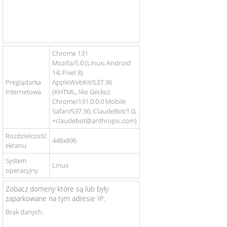
Chrome 131
Mozilla/5.0 (Linux; Android
14; Pixel 8)
Preglądarka
AppleWebKit/537.36
internetowa
(KHTML, like Gecko)
Chrome/131.0.0.0 Mobile
Safari/537.36; ClaudeBot/1.0;
+claudebot@anthropic.com)
Rozdzielczość
448x896
ekranu
System
Linux
operacyjny
Zobacz domeny które są lub były
zaparkowane na tym adresie IP.
Brak danych.