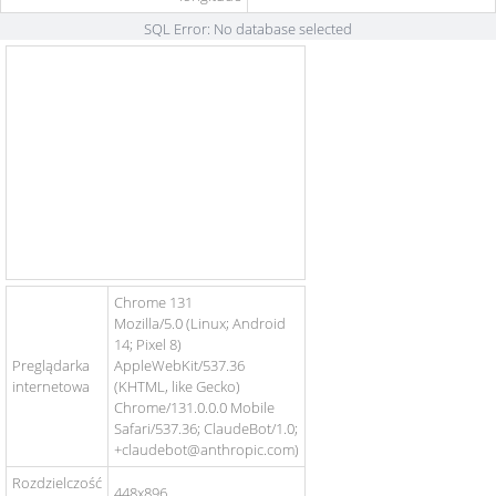
SQL Error: No database selected
Chrome 131
Mozilla/5.0 (Linux; Android
14; Pixel 8)
Preglądarka
AppleWebKit/537.36
internetowa
(KHTML, like Gecko)
Chrome/131.0.0.0 Mobile
Safari/537.36; ClaudeBot/1.0;
+claudebot@anthropic.com)
Rozdzielczość
448x896