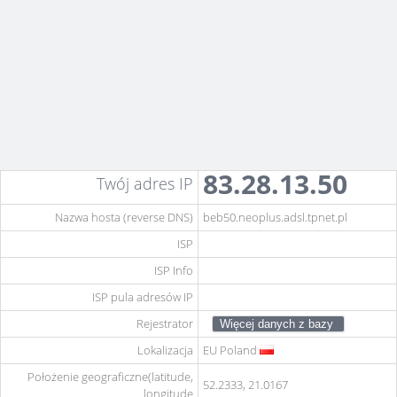
83.28.13.50
Twój adres IP
Nazwa hosta (reverse DNS)
beb50.neoplus.adsl.tpnet.pl
ISP
ISP Info
ISP pula adresów IP
Rejestrator
Lokalizacja
EU
Poland
Położenie geograficzne(latitude,
52.2333, 21.0167
longitude