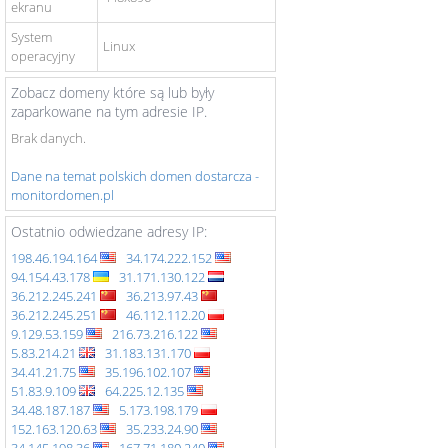
ekranu
System
Linux
operacyjny
Zobacz domeny które są lub były
zaparkowane na tym adresie IP.
Brak danych.
Dane na temat polskich domen dostarcza -
monitordomen.pl
Ostatnio odwiedzane adresy IP:
198.46.194.164
34.174.222.152
94.154.43.178
31.171.130.122
36.212.245.241
36.213.97.43
36.212.245.251
46.112.112.20
9.129.53.159
216.73.216.122
5.83.214.21
31.183.131.170
34.41.21.75
35.196.102.107
51.83.9.109
64.225.12.135
34.48.187.187
5.173.198.179
152.163.120.63
35.233.24.90