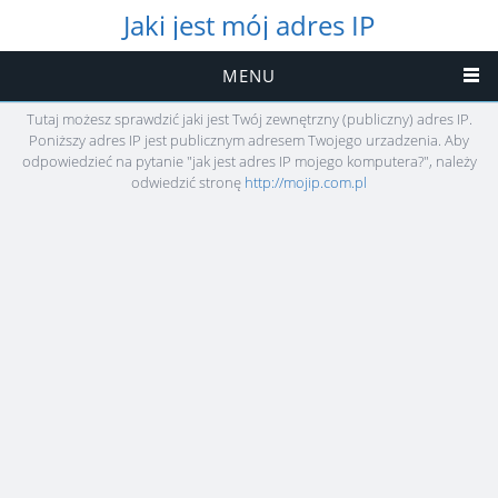
Jaki jest mój adres IP
MENU
Tutaj możesz sprawdzić jaki jest Twój zewnętrzny (publiczny) adres IP.
Poniższy adres IP jest publicznym adresem Twojego urzadzenia. Aby
odpowiedzieć na pytanie "jak jest adres IP mojego komputera?", należy
odwiedzić stronę
http://mojip.com.pl