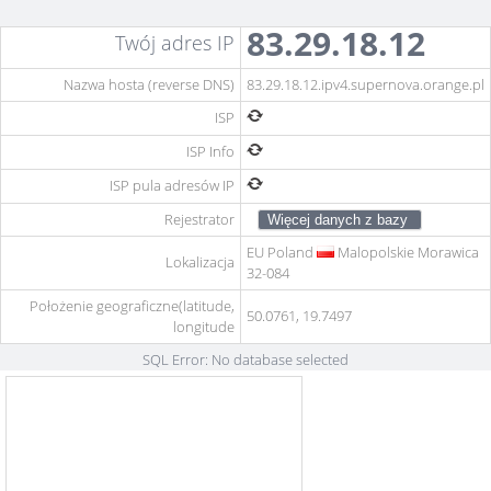
83.29.18.12
Twój adres IP
Nazwa hosta (reverse DNS)
83.29.18.12.ipv4.supernova.orange.pl
ISP
ISP Info
ISP pula adresów IP
Rejestrator
EU
Poland
Malopolskie Morawica
Lokalizacja
32-084
Położenie geograficzne(latitude,
50.0761, 19.7497
longitude
SQL Error: No database selected