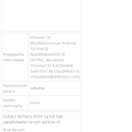
Chrome 131
Mozilla/5.0 (Linux; Android
14; Pixel 8)
Preglądarka
AppleWebKit/537.36
internetowa
(KHTML, like Gecko)
Chrome/131.0.0.0 Mobile
Safari/537.36; ClaudeBot/1.0;
+claudebot@anthropic.com)
Rozdzielczość
448x896
ekranu
System
Linux
operacyjny
Zobacz domeny które są lub były
zaparkowane na tym adresie IP.
Brak danych.