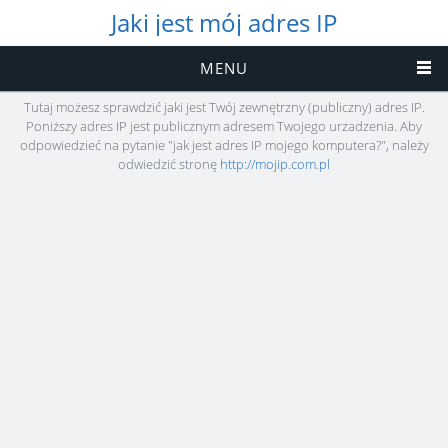
Jaki jest mój adres IP
MENU
Tutaj możesz sprawdzić jaki jest Twój zewnętrzny (publiczny) adres IP.
Poniższy adres IP jest publicznym adresem Twojego urzadzenia. Aby
odpowiedzieć na pytanie "jak jest adres IP mojego komputera?", należy
odwiedzić stronę
http://mojip.com.pl