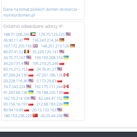
Dane na temat polskich domen dostarcza -
monitordomen.pl
Ostatnio odwiedzane adresy IP:
188.71.206.243
174.75.123.225
36.90.11.47
136.243.214.34
167.172.255.155
148.251.213.126
80.97.41.52
35.229.125.141
34.75.71.167
193.193.208.154
34.23.131.4
195.210.25.249
83.15.212.153
34.76.41.27
87.204.24.130
47.251.186.126
20.228.116.36
5.173.29.83
74.7.243.224
192.175.111.244
91.207.60.136
79.188.255.130
162.10.214.108
62.244.47.152
93.159.16.197
212.68.183.239
80.94.19.89
20.15.133.163
180.153.236.220
45.55.44.246