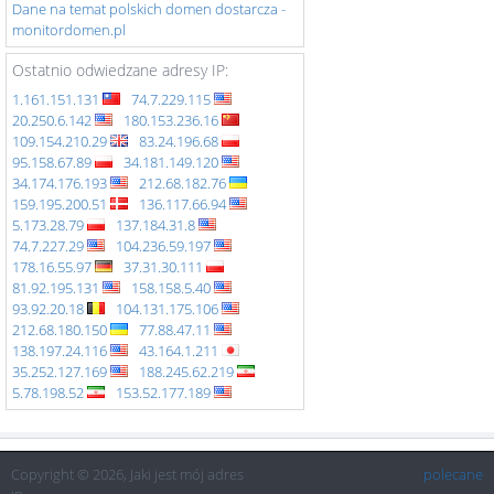
Dane na temat polskich domen dostarcza -
monitordomen.pl
Ostatnio odwiedzane adresy IP:
1.161.151.131
74.7.229.115
20.250.6.142
180.153.236.16
109.154.210.29
83.24.196.68
95.158.67.89
34.181.149.120
34.174.176.193
212.68.182.76
159.195.200.51
136.117.66.94
5.173.28.79
137.184.31.8
74.7.227.29
104.236.59.197
178.16.55.97
37.31.30.111
81.92.195.131
158.158.5.40
93.92.20.18
104.131.175.106
212.68.180.150
77.88.47.11
138.197.24.116
43.164.1.211
35.252.127.169
188.245.62.219
5.78.198.52
153.52.177.189
Copyright © 2026, Jaki jest mój adres
polecane