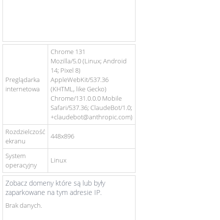
Chrome 131
Mozilla/5.0 (Linux; Android
14; Pixel 8)
Preglądarka
AppleWebKit/537.36
internetowa
(KHTML, like Gecko)
Chrome/131.0.0.0 Mobile
Safari/537.36; ClaudeBot/1.0;
+claudebot@anthropic.com)
Rozdzielczość
448x896
ekranu
System
Linux
operacyjny
Zobacz domeny które są lub były
zaparkowane na tym adresie IP.
Brak danych.