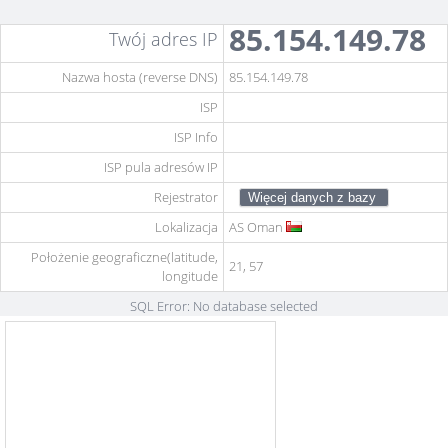
85.154.149.78
Twój adres IP
Nazwa hosta (reverse DNS)
85.154.149.78
ISP
ISP Info
ISP pula adresów IP
Rejestrator
Lokalizacja
AS
Oman
Położenie geograficzne(latitude,
21, 57
longitude
SQL Error: No database selected