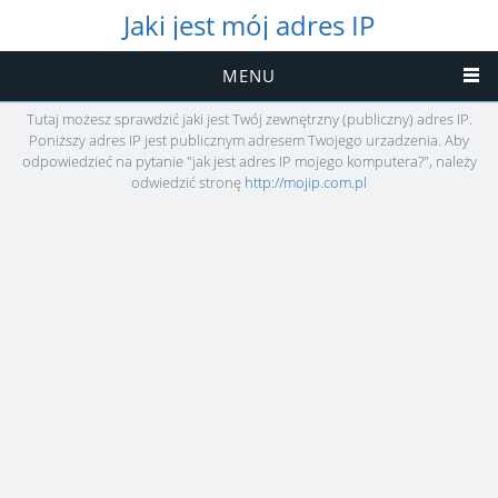
Jaki jest mój adres IP
MENU
Tutaj możesz sprawdzić jaki jest Twój zewnętrzny (publiczny) adres IP.
Poniższy adres IP jest publicznym adresem Twojego urzadzenia. Aby
odpowiedzieć na pytanie "jak jest adres IP mojego komputera?", należy
odwiedzić stronę
http://mojip.com.pl