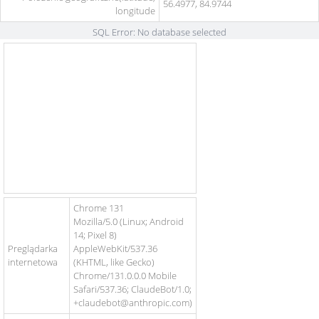
56.4977, 84.9744
longitude
SQL Error: No database selected
Chrome 131
Mozilla/5.0 (Linux; Android
14; Pixel 8)
Preglądarka
AppleWebKit/537.36
internetowa
(KHTML, like Gecko)
Chrome/131.0.0.0 Mobile
Safari/537.36; ClaudeBot/1.0;
+claudebot@anthropic.com)