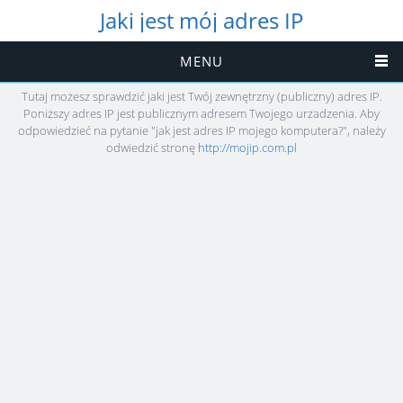
Jaki jest mój adres IP
MENU
Tutaj możesz sprawdzić jaki jest Twój zewnętrzny (publiczny) adres IP.
Poniższy adres IP jest publicznym adresem Twojego urzadzenia. Aby
odpowiedzieć na pytanie "jak jest adres IP mojego komputera?", należy
odwiedzić stronę
http://mojip.com.pl