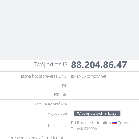
88.204.86.47
Twój adres IP
Nazwa hosta (reverse DNS)
ip-47-86.tomcity.net
ISP
ISP Info
ISP pula adresów IP
Rejestrator
EU
Russian federation
Tomsk
Lokalizacja
Tomsk 634006
Położenie geograficzne(latitude,