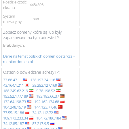
Rozdzielczość
448x896
ekranu
System
Linux
operacyjny
Zobacz domeny które są lub były
zaparkowane na tym adresie IP.
Brak danych.
Dane na temat polskich domen dostarcza -
monitordomen.pl
Ostatnio odwiedzane adresy IP:
77.88.47.11
138.197.24.116
43.164.1.211
35.252.127.169
188.245.62.219
5.78.198.52
153.52.177.189
193.183.66.37
172.64.198.73
192.162.174.68
104.248.15.19
144.123.77.46
77.55.15.186
34.12.112.72
109.173.233.34
184.72.186.184
34.12.85.187
83.217.9.5